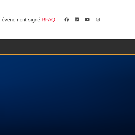
 événement signé
RFAQ
facebook
linkedin
youtube
instagram